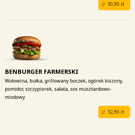
30,90 zł
BENBURGER FARMERSKI
Wołowina, bułka, grillowany boczek, ogórek kiszony,
pomidor, szczypiorek, sałata, sos musztardowo-
miodowy
32,90 zł