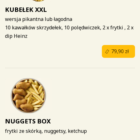
KUBEŁEK XXL
wersja pikantna lub łagodna
10 kawałków skrzydełek, 10 polędwiczek, 2 x frytki , 2 x
dip Heinz
79,90 zł
NUGGETS BOX
frytki ze skórką, nuggetsy, ketchup