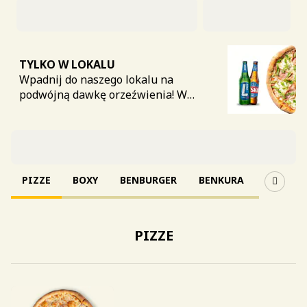
TYLKO W LOKALU
Wpadnij do naszego lokalu na
podwójną dawkę orzeźwienia! W
Grubym Benku mamy dla Was
wakacyjną promocję - przy zakupie
dużej pizzy z piwem, drugie
otrzymasz za 1 grosz.
Oferta
PIZZE
BOXY
BENBURGER
BENKURA
BENPAS
PIZZE