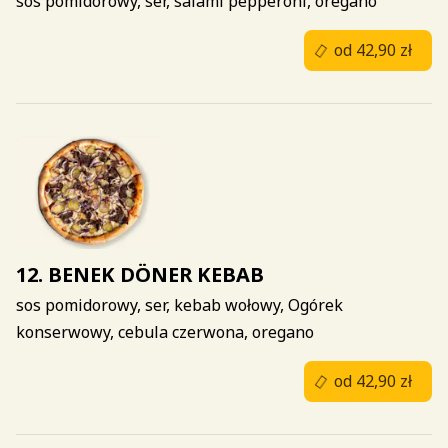
sos pomidorowy, ser, salami pepperoni, oregano
od 42,90 zł
12. BENEK DÖNER KEBAB
sos pomidorowy, ser, kebab wołowy, Ogórek
konserwowy, cebula czerwona, oregano
od 42,90 zł